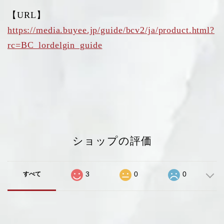
【URL】
https://media.buyee.jp/guide/bcv2/ja/product.html?
rc=BC_lordelgin_guide
ショップの評価
3
0
0
すべて