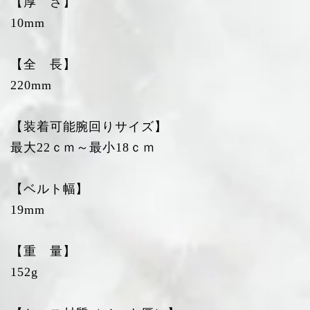
【厚 さ】
10mm
【全 長】
220mm
【装着可能腕回りサイズ】
最大22ｃｍ～最小18ｃｍ
【ベルト幅】
19mm
【重 量】
152g